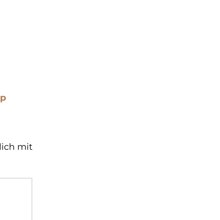
op
lich mit