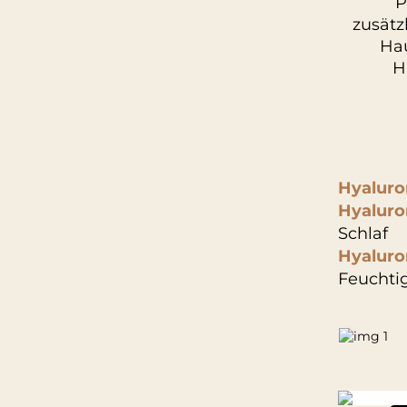
P
zusätz
Hau
H
Hyaluro
Hyaluro
Schlaf
Hyalur
Feuchtig