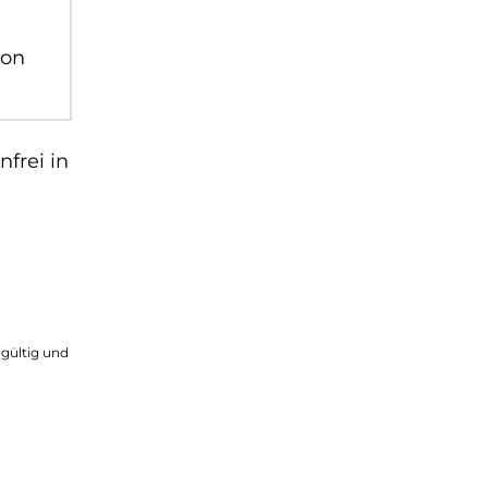
von
frei in
 gültig und