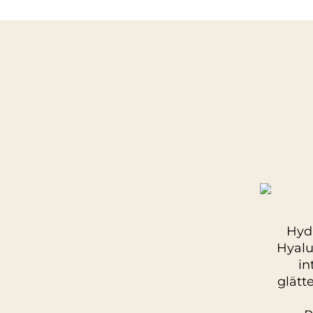
Hydr
Hyalu
in
glätt