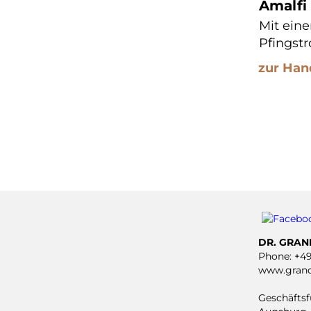
Amalfi
Mit ein
Pfingstr
zur Han
DR. GRA
Phone:
+49
www.grand
Geschäftsfü