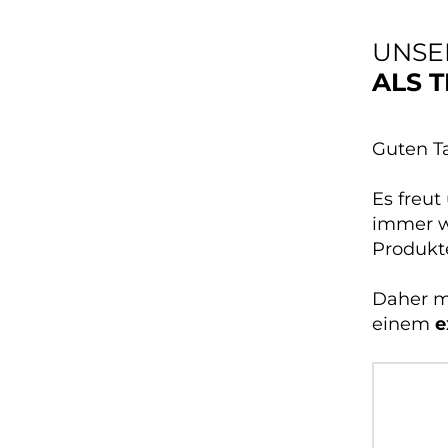
UNSE
ALS 
Guten T
Es freut
immer w
Produkte
Daher mö
einem
e