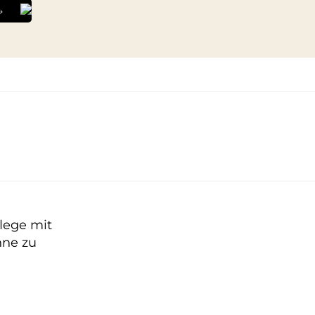
»
lege mit
hne zu