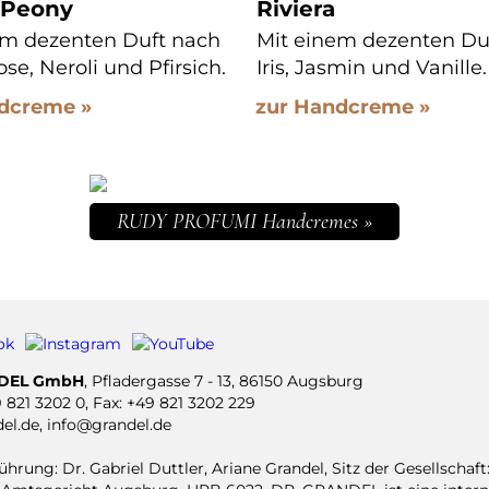
 Peony
Riviera
em dezenten Duft nach
Mit einem dezenten Du
ose, Neroli und Pfirsich.
Iris, Jasmin und Vanille.
dcreme »
zur Handcreme »
RUDY PROFUMI Handcremes »
NDEL GmbH
, Pfladergasse 7 - 13, 86150 Augsburg
 821 3202 0
, Fax:
+49 821 3202 229
el.de
,
info@grandel.de
hrung: Dr. Gabriel Duttler, Ariane Grandel, Sitz der Gesellschaft