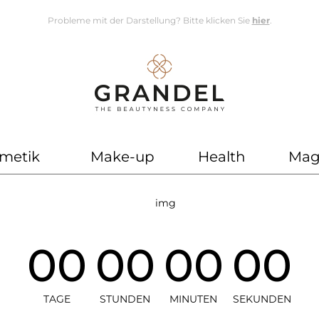
Probleme mit der Darstellung? Bitte klicken Sie
hier
.
metik
Make-up
Health
Mag