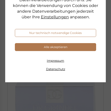
MICELL CLEANSING WATER
können die Verwendung von Cookies oder
Mizellenwasser
andere Datenverarbeitungen jederzeit
über Ihre
Einstellungen
anpassen.
€ 17,90
200 ml
€ 89,50 pro 1 l
Nur technisch notwendige Cookies
sofort lieferbar
Alle akzeptieren
zum Produkt
Impressum
Datenschutz
AKTION