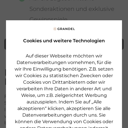
Sonderaktionen und exklusive
Gewinnspiele
Cookies und weitere Technologien
Registrieren
Auf dieser Webseite möchten wir
Datenverarbeitungen vornehmen, für die
wir Ihre Einwilligung benötigen. Z.B. setzen
Noch kein
wir Cookies zu statistischen Zwecken oder
Kundenkonto?
Cookies von Drittanbietern oder wir
verarbeiten Ihre Daten in anderer Art und
Weise, um z.B. zielgerichtet Werbung
Falls Sie noch nicht bei uns registriert sind, erhalten
auszuspielen. Indem Sie auf „Alle
Sie hier die Möglichkeit sich anzumelden, damit
akzeptieren“ klicken, akzeptieren Sie alle
Ihre Daten für zukünftige Aktionen gespeichert
Datenverarbeitungen durch uns. Sie
werden und Ihnen ab jetzt eine
können die Verwendung von Cookies oder
bedienerfreundliche, schnelle Anmeldung