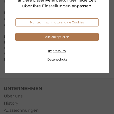
andere Datenverarbeitungen jederzeit
ermöglicht werden kann.
über Ihre
Einstellungen
anpassen.
"Mein Konto" ist ab sofort Ihr persönlicher Bereich
bei uns. Hier können Sie Ihr spezielles Profil anlegen
und sich damit das Einkaufen bei uns so schnell
Nur technisch notwendige Cookies
und angenehm wie möglich machen.
Legen Sie hier Ihre persönlichen Daten an, z.B.
Alle akzeptieren
Namen, E-Mail-Adresse und Passwort. Sie können
unter "Mein Konto" alle Daten hinterlegen, die Sie
Impressum
öfters benötigen und auch Ihre vergangenen
Besuche, Merkzettel etc. einsehen.
Datenschutz
UNTERNEHMEN
Über uns
History
Auszeichnungen