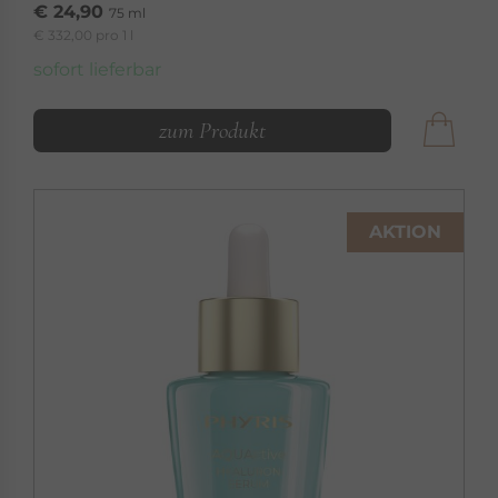
€ 24,90
75 ml
€ 332,00 pro 1 l
sofort lieferbar
zum Produkt
AKTION