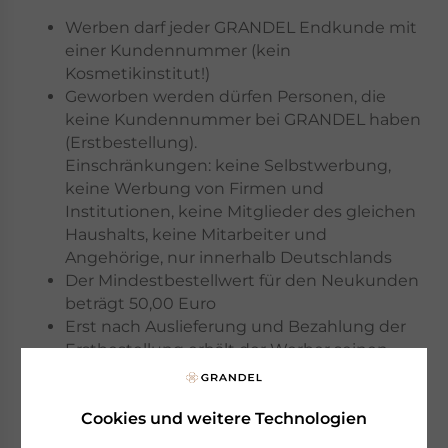
Werben darf jeder GRANDEL Endkunde mit
einer Kundennummer (kein
Kosmetikinstitut!)
Geworben werden dürfen Personen, die
keine Kundennummer bei GRANDEL haben
(Erstbestellung).
Einschränkungen: keine Selbstwerbung,
keine Werbung von Firmen und
Institutionen, keine Mitglieder des gleichen
Haushalts, keine Mitarbeiter und
Angehörige, nur innerhalb Deutschlands
Der Mindestbestellwert für den Neukunden
beträgt 50,00 Euro
Erst nach Auslieferung und Bezahlung der
Erstbestellung erhält der Werber seinen
Gutschein und der Neukunde erhält den
Anspruch an sein Begrüßungsgeschenk
(keine Barauszahlung möglich)
Cookies und weitere Technologien
Hier können Sie sich in Ihr Kundenkonto