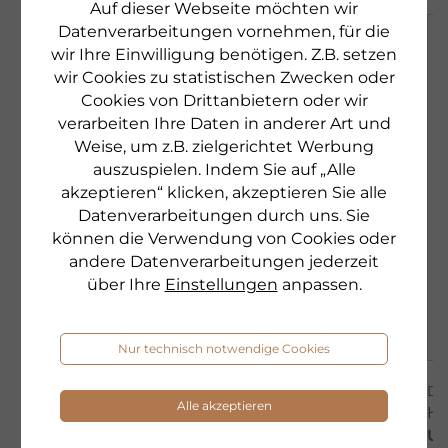
Auf dieser Webseite möchten wir
Datenverarbeitungen vornehmen, für die
wir Ihre Einwilligung benötigen. Z.B. setzen
wir Cookies zu statistischen Zwecken oder
Cookies von Drittanbietern oder wir
verarbeiten Ihre Daten in anderer Art und
Weise, um z.B. zielgerichtet Werbung
auszuspielen. Indem Sie auf „Alle
akzeptieren“ klicken, akzeptieren Sie alle
Datenverarbeitungen durch uns. Sie
können die Verwendung von Cookies oder
andere Datenverarbeitungen jederzeit
über Ihre
Einstellungen
anpassen.
Nur technisch notwendige Cookies
DR. GRANDEL
DR
Alle akzeptieren
HYDRO LIPID
HY
TWO-PHASE
UL