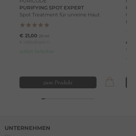
PURICODE
PRO
PURIFYING SPOT EXPERT
CRE
Spot Treatment für unreine Haut
Glät
Hau
€ 21,00
20 ml
€ 1.050,00 pro 1 l
€ 5
€ 1.19
sofort lieferbar
sofo
zum Produkt
UNTERNEHMEN