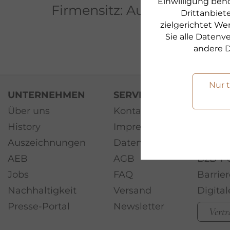
Einwilligung benö
Firmensitz: Augsburg
Drittanbiete
zielgerichtet We
Sie alle Daten
andere D
Nur 
UNTERNEHMEN
SERVICE
Über uns
Kontakt
Bezugs
History
Impressum
Freund
Auszeichnungen
Datenschutz
Produk
AEB
AGB
B2B-Po
Jobs
FAQ
Barrier
Nachhaltigkeit
Versand
Digita
Presse-Portal
Newsletter
Vertr