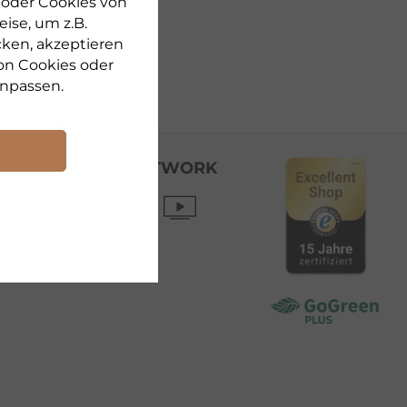
n oder Cookies von
ise, um z.B.
cken, akzeptieren
on Cookies oder
npassen.
SOCIAL NETWORK
e