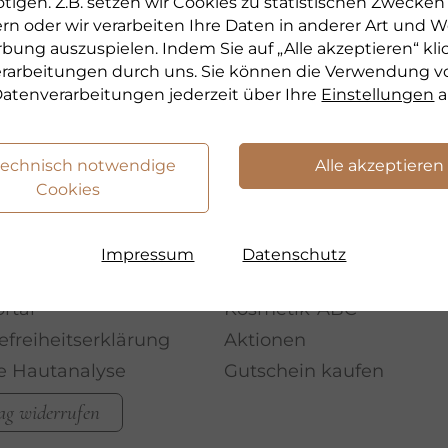
tigen. Z.B. setzen wir Cookies zu statistischen Zwecke
rn oder wir verarbeiten Ihre Daten in anderer Art und We
rbung auszuspielen. Indem Sie auf „Alle akzeptieren“ kli
verarbeitungen durch uns. Sie können die Verwendung v
atenverarbeitungen jederzeit über Ihre
Einstellungen
a
technisch notwendige
Alle akzeptieren
TOP THEMEN
Cookies
quellen
Hyaluron Kosmetik
schaftswerbung
Beauty Ampullen
Impressum
Datenschutz
te abonnieren
VOLLGRAN Weizenkeim
rtal
Kosmetik-ABC
efreiheitserklärung
Aktionen
le Hautanalyse
Gutschein kaufen
ag widerrufen