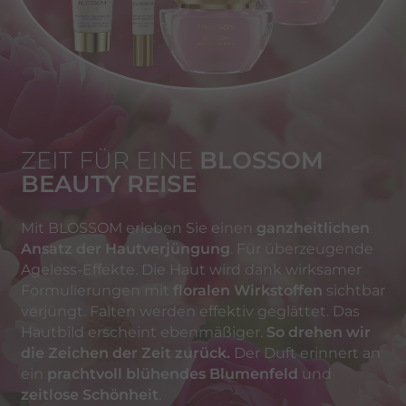
ZEIT FÜR EINE
BLOSSOM
BEAUTY REISE
Mit BLOSSOM erleben Sie einen
ganzheitlichen
Ansatz der Hautverjüngung
. Für überzeugende
Ageless-Effekte. Die Haut wird dank wirksamer
Formulierungen mit
floralen Wirkstoffen
sichtbar
verjüngt. Falten werden effektiv geglättet. Das
Hautbild erscheint ebenmäßiger.
So drehen wir
die Zeichen der Zeit zurück.
Der Duft erinnert an
ein
prachtvoll blühendes Blumenfeld
und
zeitlose Schönheit
.