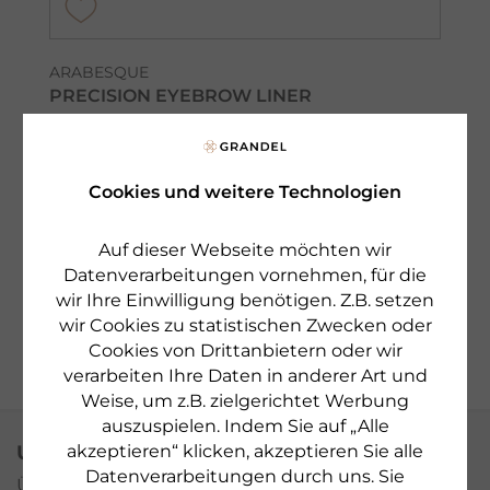
ARABESQUE
PRECISION EYEBROW LINER
Augenbrauenstift mit Bürstchen
Cookies und weitere Technologien
€ 13,70
€ 6,85
0,09 g
Auf dieser Webseite möchten wir
sofort lieferbar
Datenverarbeitungen vornehmen, für die
wir Ihre Einwilligung benötigen. Z.B. setzen
zum Produkt
wir Cookies zu statistischen Zwecken oder
Cookies von Drittanbietern oder wir
verarbeiten Ihre Daten in anderer Art und
Weise, um z.B. zielgerichtet Werbung
auszuspielen. Indem Sie auf „Alle
akzeptieren“ klicken, akzeptieren Sie alle
UNTERNEHMEN
Datenverarbeitungen durch uns. Sie
Über uns