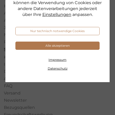
können die Verwendung von Cookies oder
History
andere Datenverarbeitungen jederzeit
Auszeichnungen
über Ihre
Einstellungen
anpassen.
AEB
Jobs
Nur technisch notwendige Cookies
Nachhaltigkeit
Presse-Portal
Alle akzeptieren
SERVICE
Kontakt
Impressum
Impressum
Datenschutz
Datenschutz
AGB
FAQ
Versand
Newsletter
Bezugsquellen
Freundschaftswerbung