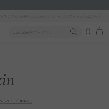
SCHNELLE LIEFERUNG (BEI VERFÜGBARKEIT)
KAUF AUF RECHNUNG**, LASTSCHRIFT & PAYPAL
SANDKOSTENFREIE LIEFERUNG AB 30,00 € BESTELLWERT
in
PPS & TUTORIALS