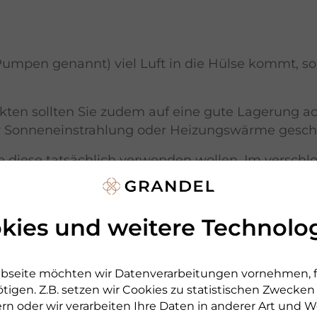
mpen genannt) viel Luft in die Hülse kommt, soll
ten sollten Sie zudem auf eine gute Lagerung ac
er Sonneneinstrahlung oder Heizungswärme geschüt
e diese tatsächlich verwenden wollen. Im versch
en, als auf der Verpackung angegeben.
kies und weitere Technolo
bseite möchten wir Datenverarbeitungen vornehmen, fü
tigen. Z.B. setzen wir Cookies zu statistischen Zwecke
iese Beiträge könnten Sie auch noch interessier
rn oder wir verarbeiten Ihre Daten in anderer Art und We