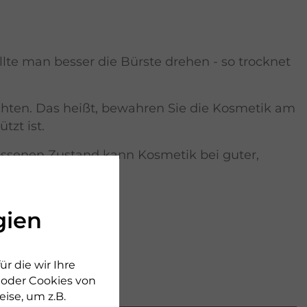
te man besser die Bürste drehen - so trocknet
hten. Das heißt, bewahren Sie die Kosmetik am
zt ist.
lossenen Zustand kann Kosmetik bei guter,
gien
r die wir Ihre
n oder Cookies von
en
ise, um z.B.