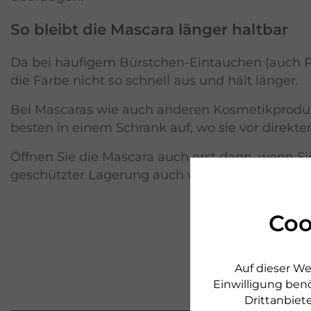
So bleibt die Mascara länger haltbar
Da bei häufigem Bürstchen-Eintauchen (auch Pu
die Farbe nicht so schnell aus und hält länger.
Bei Mascaras wie auch anderen Kosmetikproduk
besten in einem Schrank auf, wo sie vor direkt
Öffnen Sie die Mascara auch erst dann, wenn Si
geschützter Lagerung auch weitaus länger halt
Coo
Auf dieser We
Einwilligung benö
D
Drittanbiete