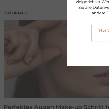
zielgerichtet We
Sie alle Daten
andere D
TUTORIALS
Nur 
Perfektes
Augen Make-up
Schritt f