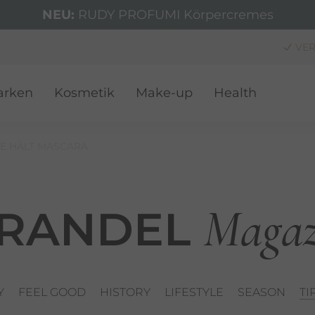
NEU:
RUDY PROFUMI Körpercremes
VER
arken
Kosmetik
Make-up
Health
E HÄLT MASCARA
Magaz
RANDEL
Y
FEEL GOOD
HISTORY
LIFESTYLE
SEASON
TI