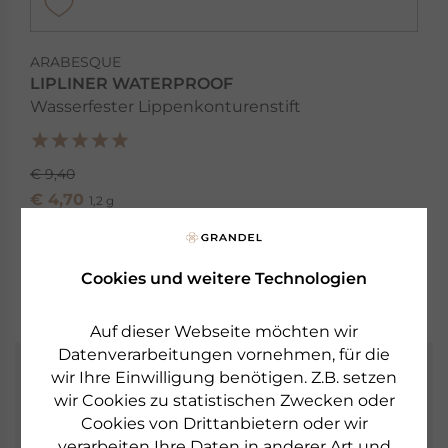
ARABESQUE
LIPLINER WATERPROOF
Wasserfester Lippenkonturenstift
€ 9,40
€ 4,70
1,2 g
sofort lieferbar
Cookies und weitere Technologien
zum Produkt
Auf dieser Webseite möchten wir
Datenverarbeitungen vornehmen, für die
wir Ihre Einwilligung benötigen. Z.B. setzen
Newsletter
wir Cookies zu statistischen Zwecken oder
Cookies von Drittanbietern oder wir
Erfahren Sie als erster von neuen Produkten,
verarbeiten Ihre Daten in anderer Art und