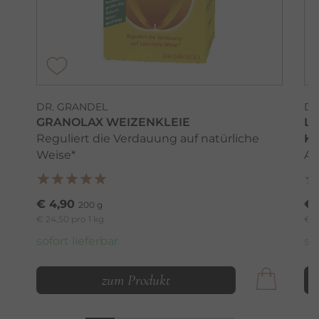
DR. GRANDEL
DR
GRANOLAX WEIZENKLEIE
LI
Reguliert die Verdauung auf natürliche
K
Weise*
Au
€ 4,90
€ 
200 g
€ 24,50 pro 1 kg
€ 9
sofort lieferbar
so
zum Produkt