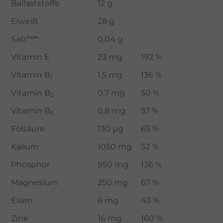
Ballaststoffe
12 g
Eiweiß
28 g
Salz****
0,04 g
Vitamin E
23 mg
192 %
Vitamin B
1,5 mg
136 %
1
Vitamin B
0,7 mg
50 %
2
Vitamin B
0,8 mg
57 %
6
Folsäure
130 µg
65 %
Kalium
1050 mg
52 %
Phosphor
950 mg
136 %
Magnesium
250 mg
67 %
Eisen
6 mg
43 %
Zink
16 mg
160 %