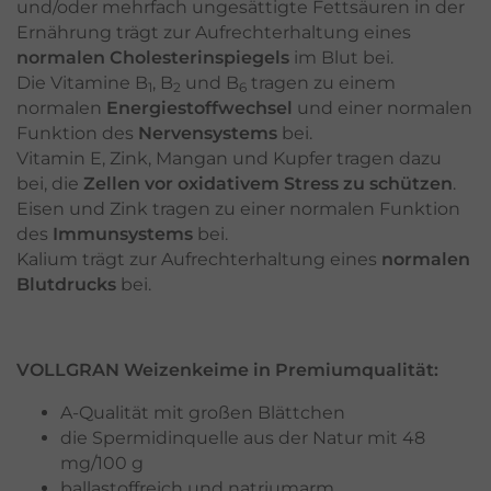
und/oder mehrfach ungesättigte Fettsäuren in der
Ernährung trägt zur Aufrechterhaltung eines
normalen Cholesterinspiegels
im Blut bei.
Die Vitamine B
, B
und B
tragen zu einem
1
2
6
normalen
Energiestoffwechsel
und einer normalen
Funktion des
Nervensystems
bei.
Vitamin E, Zink, Mangan und Kupfer tragen dazu
bei, die
Zellen vor oxidativem Stress zu schützen
.
Eisen und Zink tragen zu einer normalen Funktion
des
Immunsystems
bei.
Kalium trägt zur Aufrechterhaltung eines
normalen
Blutdrucks
bei.
VOLLGRAN Weizenkeime in Premiumqualität:
A-Qualität mit großen Blättchen
die Spermidinquelle aus der Natur mit 48
mg/100 g
ballastoffreich und natriumarm