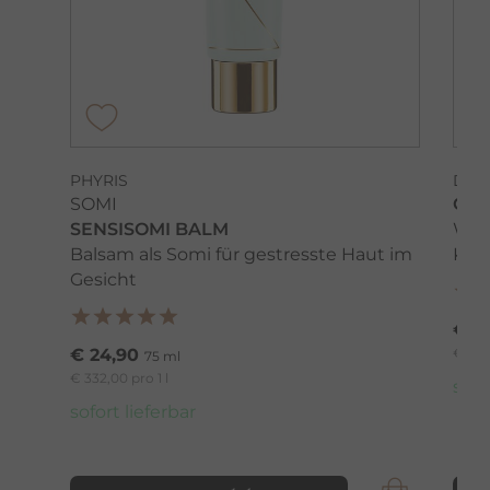
PHYRIS
DR.
SOMI
GRA
SENSISOMI BALM
Woh
Balsam als Somi für gestresste Haut im
Kaut
Gesicht
€ 2
€ 24,90
€ 216,
75 ml
€ 332,00 pro 1 l
sofo
sofort lieferbar