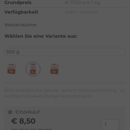
Grundpreis
€ 17,00 pro 1 kg
Verfügbarkeit
sofort lieferbar
Weizenkeime
Wählen Sie eine Variante aus:
Bitte beachten Sie, dass es - je nach Monitoreinstellung - zu
leichten Farbabweichungen kommen kann.
Einzelkauf
€
8,50
inkl. Mwst zzgl.
Versand