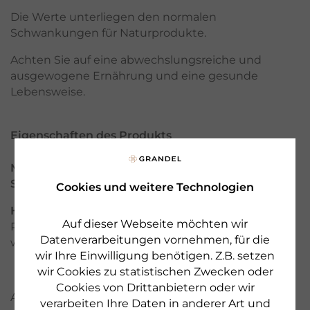
Die Werte unterliegen den normalen
Schwankungen für Naturprodukte.
Achten Sie auf eine abwechslungsreiche und
ausgewogene Ernährung und eine gesunde
Lebensweise.
Eigenschaften des Produkts
Marke:
DR. GRANDEL Health Products
Serie:
Weizenkeime & Ballaststoffe
Cookies und weitere Technologien
Hersteller:
Made by DR. GRANDEL GmbH,
Auf dieser Webseite möchten wir
Pfladergasse 7 - 13, 86150 Augsburg, GERMANY,
Datenverarbeitungen vornehmen, für die
www.grandel.de
wir Ihre Einwilligung benötigen. Z.B. setzen
wir Cookies zu statistischen Zwecken oder
Cookies von Drittanbietern oder wir
ANWENDUNG
verarbeiten Ihre Daten in anderer Art und