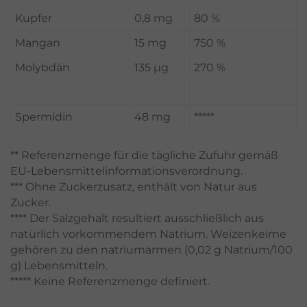
Kupfer
0,8 mg
80 %
Mangan
15 mg
750 %
Molybdän
135 µg
270 %
Spermidin
48 mg
*****
** Referenzmenge für die tägliche Zufuhr gemäß
EU-Lebensmittelinformationsverordnung.
*** Ohne Zuckerzusatz, enthält von Natur aus
Zucker.
**** Der Salzgehalt resultiert ausschließlich aus
natürlich vorkommendem Natrium. Weizenkeime
gehören zu den natriumarmen (0,02 g Natrium/100
g) Lebensmitteln.
***** Keine Referenzmenge definiert.