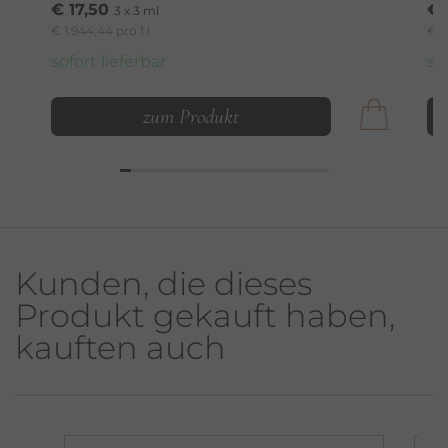
€ 17,50
€ 
3 x 3 ml
€ 1.944,44 pro 1 l
€ 2
sofort lieferbar
so
zum Produkt
Kunden, die dieses
Produkt gekauft haben,
kauften auch