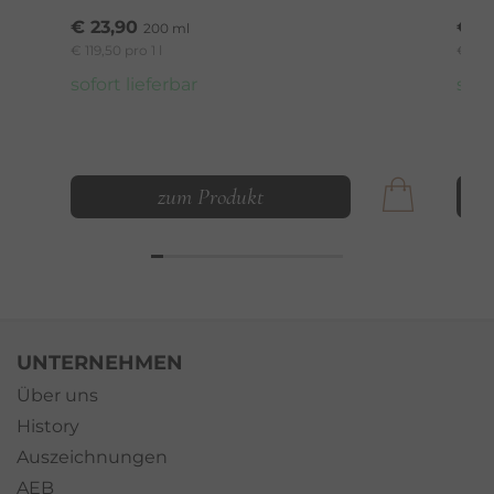
€ 23,90
€ 7
200 ml
€ 119,50 pro 1 l
€ 1.58
sofort lieferbar
sofo
zum Produkt
UNTERNEHMEN
Über uns
History
Auszeichnungen
AEB