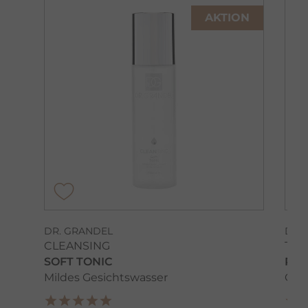
AKTION
DR. GRANDEL
DR.
CLEANSING
TIM
SOFT TONIC
REV
Mildes Gesichtswasser
Glä