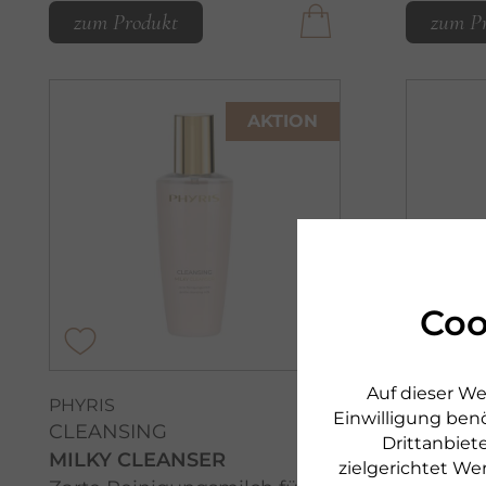
zum Produkt
zum P
AKTION
Coo
Auf dieser We
PHYRIS
DR. GRA
Einwilligung benö
CLEANSING
CLEANS
Drittanbiete
MILKY CLEANSER
FRESH 
zielgerichtet We