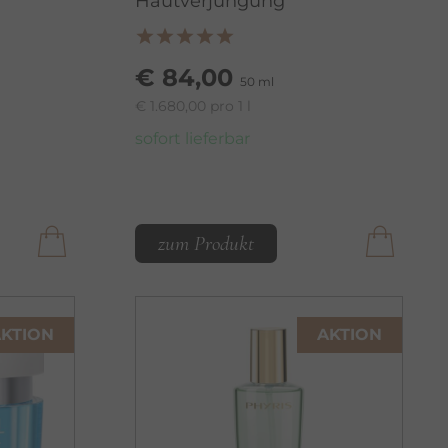
Hautverjüngung
€ 84,00
50 ml
€ 1.680,00 pro 1 l
sofort lieferbar
zum Produkt
KTION
AKTION