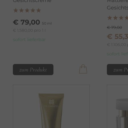
Gesichtscreme
Mattier
Gesicht
€ 79,00
50 ml
€ 79,00
€ 1.580,00 pro 1 l
€ 55,
sofort lieferbar
€ 1.106,00 
sofort lie
zum Produkt
zum P