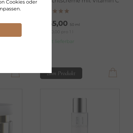
er
Gesichtscreme mit Vitamin C
on Cookies oder
npassen.
€ 55,00
50 ml
€ 1.100,00 pro 1 l
sofort lieferbar
zum Produkt