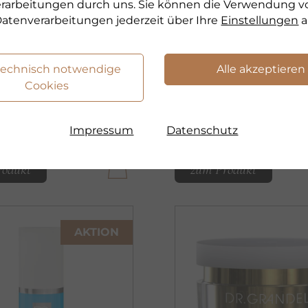
endes Gesichtstonic
Mildes Gesichtswass
verarbeitungen durch uns. Sie können die Verwendung v
atenverarbeitungen jederzeit über Ihre
Einstellungen
a
90
€ 23,90
200 ml
200 ml
technisch notwendige
Alle akzeptieren
 1 l
€ 119,50 pro 1 l
Cookies
ferbar
sofort lieferbar
Impressum
Datenschutz
rodukt
zum Produkt
AKTION