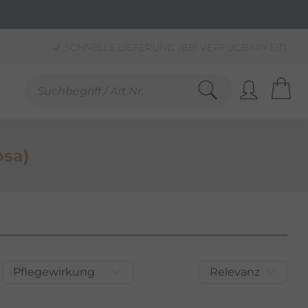
SCHNELLE LIEFERUNG (BEI VERFÜGBARKEIT)
KAUF AUF RECHNUNG**, LASTSCHRIFT & PAYPAL
SANDKOSTENFREIE LIEFERUNG AB 30,00 € BESTELLWERT
osa)
Pflegewirkung
Relevanz