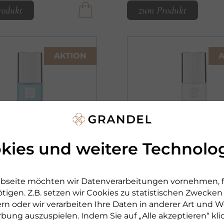
rodukt
zum Produkt
AKTION
A
kies und weitere Technolo
bseite möchten wir Datenverarbeitungen vornehmen, fü
NDEL
DR. GRANDEL
tigen. Z.B. setzen wir Cookies zu statistischen Zwecke
ING
CLEANSING
rn oder wir verarbeiten Ihre Daten in anderer Art und We
TONIC
SOFT TONIC
rbung auszuspielen. Indem Sie auf „Alle akzeptieren“ kli