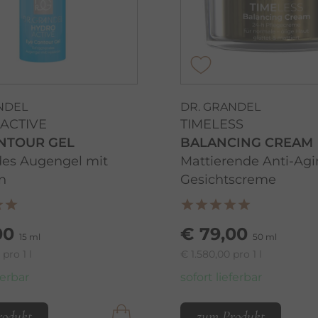
NDEL
DR. GRANDEL
ACTIVE
TIMELESS
NTOUR GEL
BALANCING CREAM
es Augengel mit
Mattierende Anti-Ag
n
Gesichtscreme
00
€ 79,00
15 ml
50 ml
pro 1 l
€ 1.580,00 pro 1 l
ferbar
sofort lieferbar
rodukt
zum Produkt