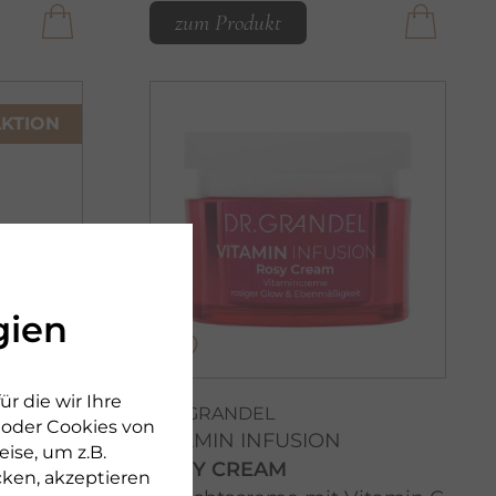
zum Produkt
KTION
gien
r die wir Ihre
DR. GRANDEL
n oder Cookies von
VITAMIN INFUSION
ise, um z.B.
ROSY CREAM
cken, akzeptieren