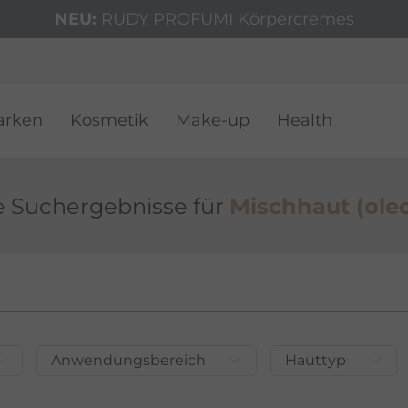
NEU:
RUDY PROFUMI Körpercremes
VER
arken
Kosmetik
Make-up
Health
e Such­ergeb­nisse für
Mischhaut (ole
Anwendungsbereich
Hauttyp