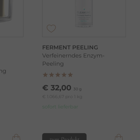
FERMENT PEELING
Verfeinerndes Enzym-
Peeling
ing
€ 32,00
30 g
€ 1.066,67 pro 1 kg
sofort lieferbar
zum Produkt