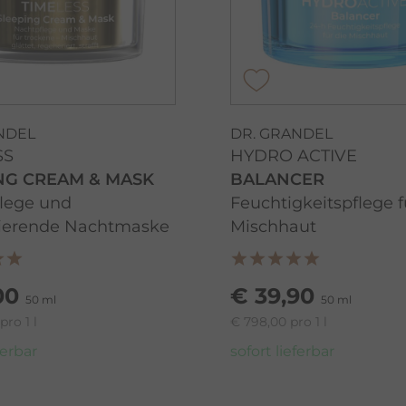
NDEL
DR. GRANDEL
SS
HYDRO ACTIVE
NG CREAM & MASK
BALANCER
lege und
Feuchtigkeitspflege f
ierende Nachtmaske
Mischhaut
00
€ 39,90
50 ml
50 ml
pro 1 l
€ 798,00 pro 1 l
ferbar
sofort lieferbar