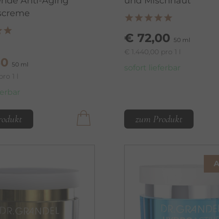
ende Anti-Aging
und Mischhaut
screme
€ 72,00
50 ml
€ 1.440,00 pro 1 l
30
50 ml
sofort lieferbar
pro 1 l
ferbar
rodukt
zum Produkt
A