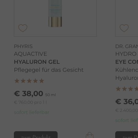
PHYRIS
DR. GRA
AQUACTIVE
HYDRO 
HYALURON GEL
EYE CO
Pflegegel für das Gesicht
Kühlend
Hyaluro
€ 38,00
50 ml
€ 36,
€ 760,00 pro 1 l
€ 2.400,00 
sofort lieferbar
sofort lie
zum Produkt
zum P