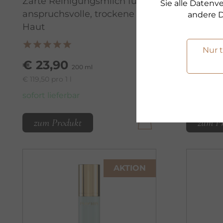
Zarte Reinigungsmilch für
Erfrisch
Sie alle Daten
anspruchsvolle, trockene
andere D
Haut
€ 23,
Nur 
€ 119,50 pro
€ 23,90
200 ml
sofort lie
€ 119,50 pro 1 l
sofort lieferbar
zum Produkt
zum P
AKTION