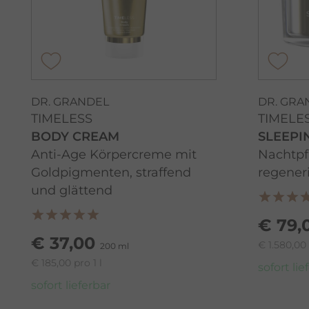
DR. GRANDEL
DR. GRA
TIMELESS
TIMELE
BODY CREAM
SLEEPI
Anti-Age Körpercreme mit
Nachtpf
Goldpigmenten, straffend
regener
und glättend
€ 79,
€ 37,00
€ 1.580,00 
200 ml
€ 185,00 pro 1 l
sofort lie
sofort lieferbar