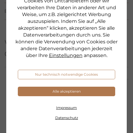
Cookies von Drittanbietern oder wir
verarbeiten Ihre Daten in anderer Art und
BEWERTUNGEN
(103)
Weise, um z.B. zielgerichtet Werbung
auszuspielen. Indem Sie auf „Alle
akzeptieren“ klicken, akzeptieren Sie alle
Datenverarbeitungen durch uns. Sie
Weitere Produkte aus
können die Verwendung von Cookies oder
andere Datenverarbeitungen jederzeit
dieser Serie
über Ihre
Einstellungen
anpassen.
Nur technisch notwendige Cookies
AKTION
Alle akzeptieren
Impressum
Datenschutz