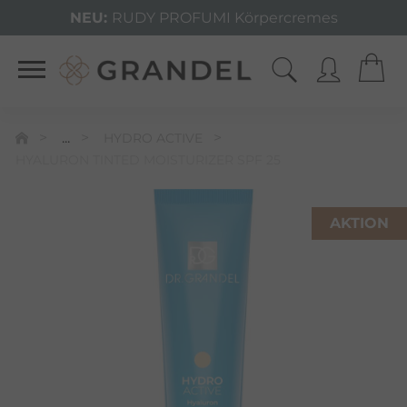
NEU:
RUDY PROFUMI Körpercremes
...
HYDRO ACTIVE
HYALURON TINTED MOISTURIZER SPF 25
AKTION