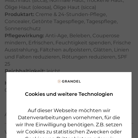
Mischhaut (sicca)
,
Normale Haut
,
Trockene Haut
,
Ölige Haut (oleosa)
,
Ölige Haut (sicca)
Produktart:
Creme & 24-Stunden-Pflege
,
Concealer
,
Getönte Tagespflege
,
Tagespflege
,
Sonnenschutz
Pflegewirkung:
Anti-Age
,
Beleben
,
Couperose
mindern
,
Erfrischen
,
Feuchtigkeit spenden
,
Frische
Ausstrahlung
,
Fältchen aufpolstern
,
Glätten
,
Linien
und Falten reduzieren
,
Rötungen reduzieren
,
SPF
25
Reichhaltigkeit:
leicht
Hersteller:
Made in Germany by DR. GRANDEL
GmbH, Augsburg, www.drgrandel.com
Cookies und weitere Technologien
Auf dieser Webseite möchten wir
ANWENDUNG
Datenverarbeitungen vornehmen, für die
wir Ihre Einwilligung benötigen. Z.B. setzen
wir Cookies zu statistischen Zwecken oder
WIRKSTOFFE / INCI