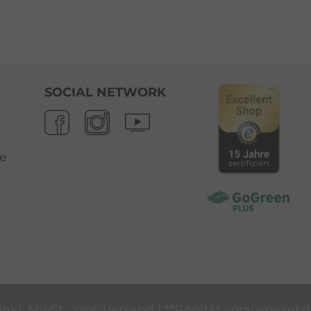
SOCIAL NETWORK
e
inkl. MwSt., zzgl.
Versand
| **Bonität vorausgesetzt