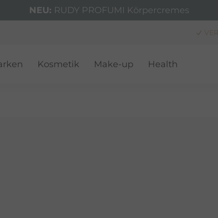
NEU:
RUDY PROFUMI Körpercremes
VER
arken
Kosmetik
Make-up
Health