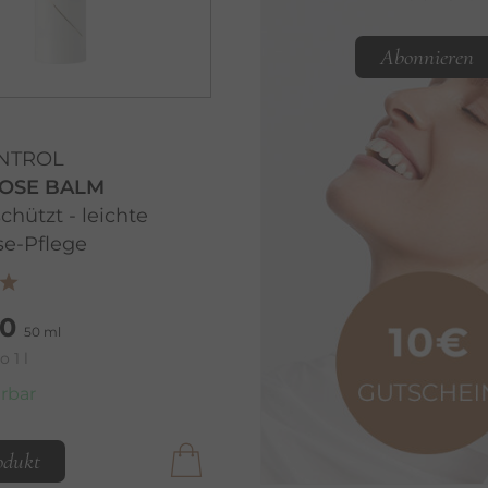
Abonnieren
ONTROL
OSE BALM
schützt - leichte
e-Pflege
00
50 ml
 1 l
erbar
odukt