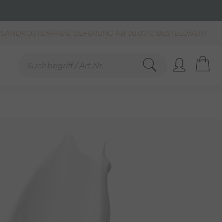
SCHNELLE LIEFERUNG (BEI VERFÜGBARKEIT)
KAUF AUF RECHNUNG**, LASTSCHRIFT & PAYPAL
SANDKOSTENFREIE LIEFERUNG AB 30,00 € BESTELLWERT