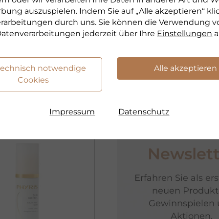
tschutzfaktor
rbung auszuspielen. Indem Sie auf „Alle akzeptieren“ kli
€ 49,00
verarbeitungen durch uns. Sie können die Verwendung v
50 ml
atenverarbeitungen jederzeit über Ihre
Einstellungen
a
€ 980,00 pro 1 l
0
30 ml
sofort lieferbar
 1 l
technisch notwendige
Alle akzeptieren
erbar
Cookies
odukt
zum Produkt
Impressum
Datenschutz
Newslett
Erfahren Sie als er
neuen Produkt
Gewinnspielen
Aktionen.