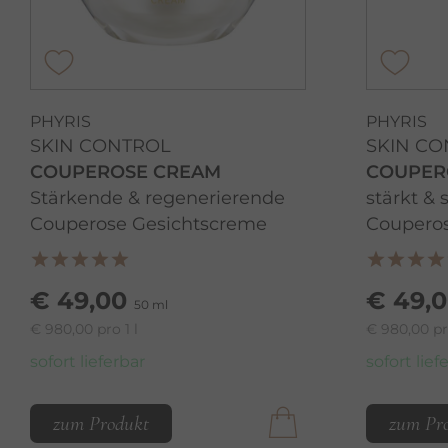
PHYRIS
PHYRIS
SKIN CONTROL
SKIN C
COUPEROSE CREAM
COUPER
Stärkende & regenerierende
stärkt & 
Couperose Gesichtscreme
Couperos
€ 49,00
€ 49,
50 ml
€ 980,00 pro 1 l
€ 980,00 pro
sofort lieferbar
sofort lief
zum Produkt
zum Pr