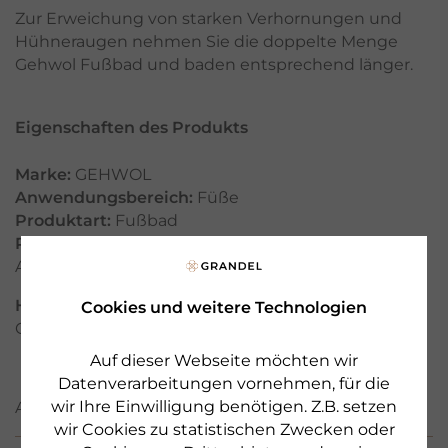
Zur Erweichung von starken Verhornungen und
Hühneraugen nehmen Sie die doppelte Menge
Gehwol Fußbad und baden entsprechend länger.
Eigenschaften des Produkts
Marke:
GEHWOL
Anwendungsbereich:
Füße
Produktart:
Fußbad
Pflegewirkung:
Durchblutung fördern
,
Wärmen
,
Antitranspirieren
,
Beleben
Hersteller:
Eduard Gerlach GmbH, Lübbecke /
Cookies und weitere Technologien
Germany, www.gehwol.de
Auf dieser Webseite möchten wir
Datenverarbeitungen vornehmen, für die
wir Ihre Einwilligung benötigen. Z.B. setzen
ANWENDUNG
wir Cookies zu statistischen Zwecken oder