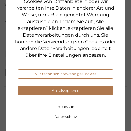
Cookies von Drittanbietern oder wir
WIRKSTOFFE / INCI
verarbeiten Ihre Daten in anderer Art und
Weise, um z.B. zielgerichtet Werbung
auszuspielen. Indem Sie auf „Alle
BEWERTUNGEN
(13)
akzeptieren“ klicken, akzeptieren Sie alle
Datenverarbeitungen durch uns. Sie
können die Verwendung von Cookies oder
andere Datenverarbeitungen jederzeit
Kunden, die dieses
über Ihre
Einstellungen
anpassen.
Produkt gekauft haben,
kauften auch
Nur technisch notwendige Cookies
Alle akzeptieren
Impressum
Datenschutz