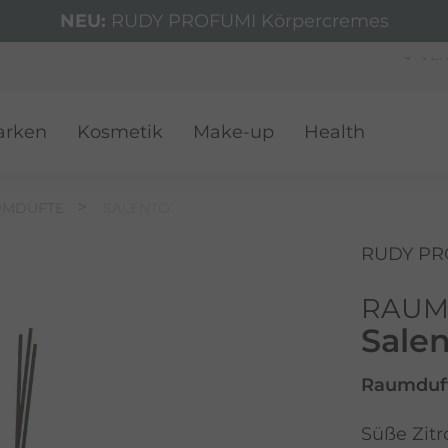
NEU:
RUDY PROFUMI Körpercremes
VER
arken
Kosmetik
Make-up
Health
UMDÜFTE
SALENTO
RUDY PR
RAUM
Sale
Raumduft
Süße Zitr