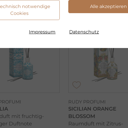
technisch notwendige
Alle akzeptieren
Cookies
Impressum
Datenschutz
PROFUMI
RUDY PROFUMI
LIA
SICILIAN ORANGE
uft mit fruchtig-
BLOSSOM
ger Duftnote
Raumduft mit Zitrus-