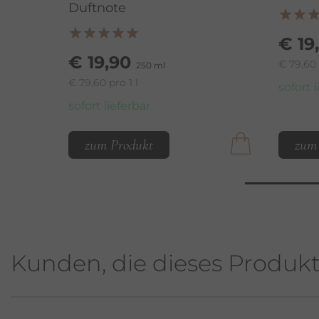
Duftnote
€ 19
€ 19,90
€ 79,60 
250 ml
€ 79,60 pro 1 l
sofort 
sofort lieferbar
zum Produkt
zum
Kunden, die dieses Produk