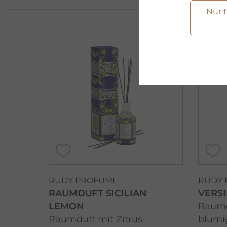
Nur 
RUDY PROFUMI
RUDY 
RAUMDUFT SICILIAN
VERSI
LEMON
Raumd
Raumduft mit Zitrus-
blumi