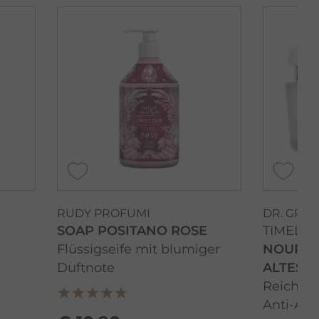
RUDY PROFUMI
DR. GRA
SOAP POSITANO ROSE
TIMELES
Flüssigseife mit blumiger
NOURIS
Duftnote
ALTES D
Reichhal
Anti-Agi