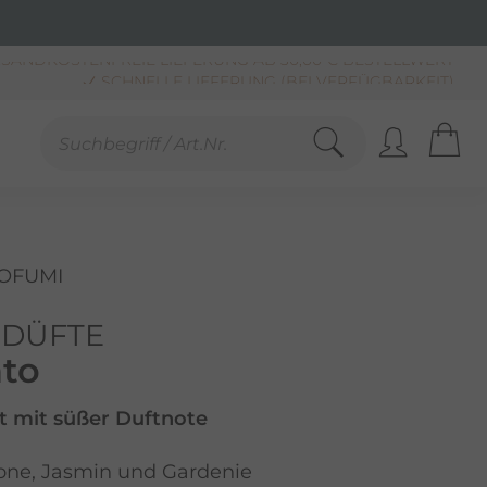
SCHNELLE LIEFERUNG (BEI VERFÜGBARKEIT)
KAUF AUF RECHNUNG**, LASTSCHRIFT & PAYPAL
SANDKOSTENFREIE LIEFERUNG AB 30,00 € BESTELLWERT
OFUMI
DÜFTE
nto
 mit süßer Duftnote
one, Jasmin und Gardenie