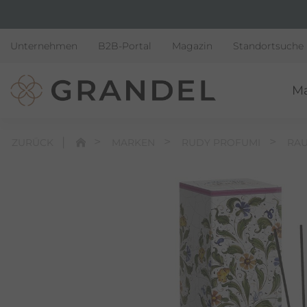
Unternehmen
B2B-Portal
Magazin
Standortsuche
M
ZURÜCK
MARKEN
RUDY PROFUMI
RA