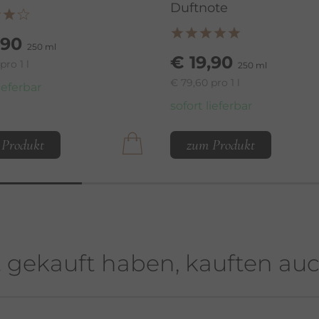
Duftnote
,90
250 ml
€ 19,90
pro 1 l
250 ml
€ 79,60 pro 1 l
lieferbar
sofort lieferbar
 Produkt
zum Produkt
t gekauft haben, kauften au