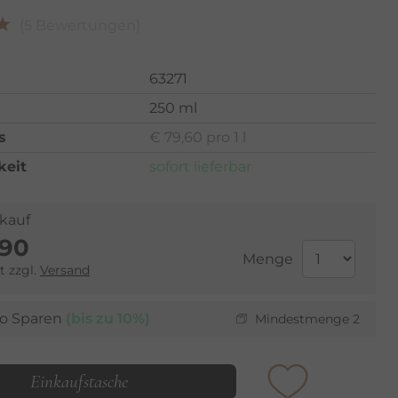
(5 Bewertungen)
63271
250 ml
s
€ 79,60 pro 1 l
keit
sofort lieferbar
lkauf
,90
Menge
t zzgl.
Versand
o Sparen
(bis zu 10%)
Mindestmenge 2
Einkaufstasche