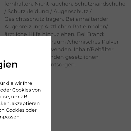
fernhalten. Nicht rauchen. Schutzhandschuhe
/ Schutzkleidung / Augenschutz /
Gesichtsschutz tragen. Bei anhaltender
Augenreizung: Ärztlichen Rat einholen/
ärztliche Hilfe hinzuziehen. Bei Brand:
Kohlendioxid / Schaum /chemisches Pulver
zum Löschen verwenden. Inhalt/Behälter
gemäß den geltenden gesetzlichen
gien
Bestimmungen entsorgen.
r die wir Ihre
n oder Cookies von
ise, um z.B.
cken, akzeptieren
on Cookies oder
npassen.