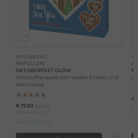
DR. GRANDEL
DR
AMPULLEN
A
OKTOBERFEST GLOW
R
Wirkstoffampulle mit Hopfen Extrakt und
Fä
Niacinamid
€ 
€ 17,50
€ 1
3 x 3 ml
€ 1.944,44 pro 1 l
so
sofort lieferbar