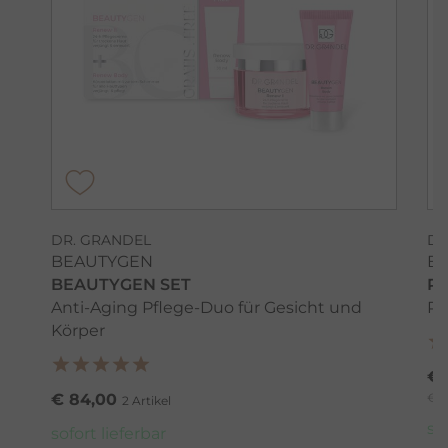
DR. GRANDEL
DR
BEAUTYGEN
B
BEAUTYGEN SET
RE
Anti-Aging Pflege-Duo für Gesicht und
Re
Körper
€ 
€ 84,00
€ 1
2 Artikel
so
sofort lieferbar