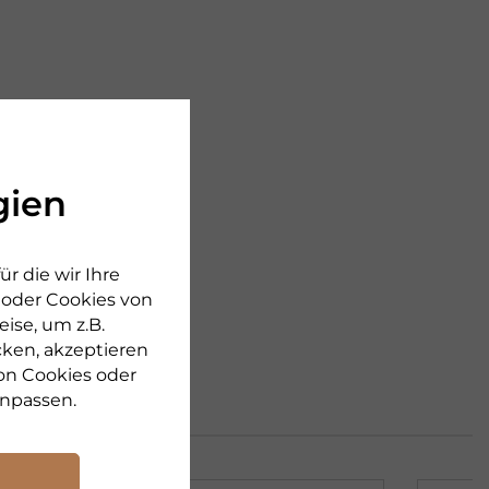
gien
r die wir Ihre
n oder Cookies von
ise, um z.B.
cken, akzeptieren
on Cookies oder
npassen.