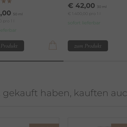
€ 42,00
30 ml
,00
€ 1.400,00 pro 1 l
50 ml
 pro 1 l
sofort lieferbar
lieferbar
 Produkt
zum Produkt
t gekauft haben, kauften au