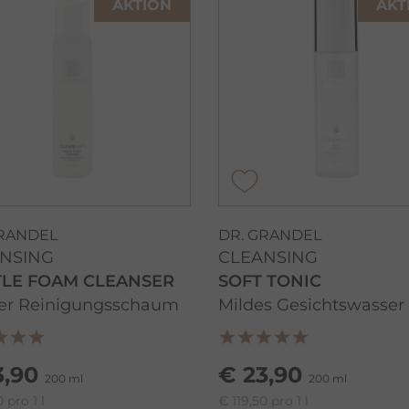
AKTION
AKT
GRANDEL
DR. GRANDEL
NSING
CLEANSING
LE FOAM CLEANSER
SOFT TONIC
ter Reinigungsschaum
Mildes Gesichtswasser
3,90
€ 23,90
200 ml
200 ml
 pro 1 l
€ 119,50 pro 1 l