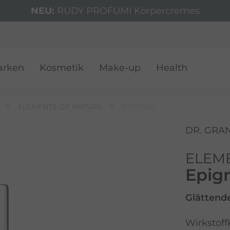
NEU:
RUDY PROFUMI Körpercremes
VER
arken
Kosmetik
Make-up
Health
ELEMENTS OF NATURE
EPIGRAN
DR. GRA
ELEM
Epig
Glättend
Wirkstof