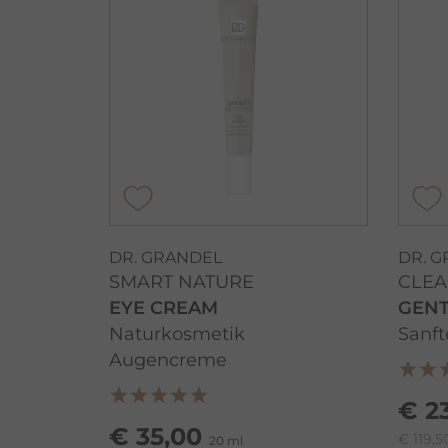
DR. GRANDEL
DR. 
SMART NATURE
CLEA
EYE CREAM
GENT
Naturkosmetik
Sanf
Augencreme
€ 2
€ 35,00
€ 119,50
20 ml