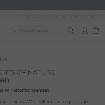
SCHNELLE LIEFERUNG (BEI VERFÜGBARKEIT)
KAUF AUF RECHNUNG**, LASTSCHRIFT & PAYPAL
SANDKOSTENFREIE LIEFERUNG AB 30,00 € BESTELLWERT
NDEL
ENTS OF NATURE
ran
es Wirkstoffkonzentrat
fkomplex aus Weizenkeimen - regt an und