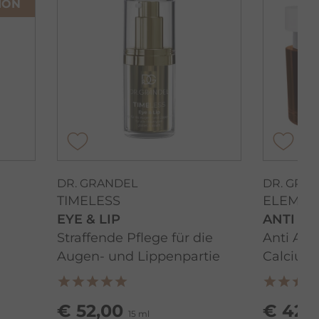
ION
DR. GRANDEL
DR. GRA
TIMELESS
ELEMEN
EYE & LIP
ANTI AG
Straffende Pflege für die
Anti Ag
Augen- und Lippenpartie
Calcium 
€ 52,00
€ 42,
15 ml