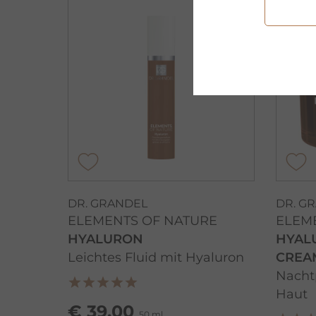
DR. GRANDEL
DR. G
ELEMENTS OF NATURE
ELEM
HYALURON
HYAL
Leichtes Fluid mit Hyaluron
CREA
Nachtp
Haut
€ 39,00
50 ml