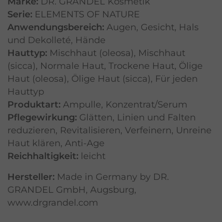
Marke:
DR. GRANDEL Kosmetik
Serie:
ELEMENTS OF NATURE
Anwendungsbereich:
Augen
,
Gesicht
,
Hals
und Dekolleté
,
Hände
Hauttyp:
Mischhaut (oleosa)
,
Mischhaut
(sicca)
,
Normale Haut
,
Trockene Haut
,
Ölige
Haut (oleosa)
,
Ölige Haut (sicca)
,
Für jeden
Hauttyp
Produktart:
Ampulle
,
Konzentrat/Serum
Pflegewirkung:
Glätten
,
Linien und Falten
reduzieren
,
Revitalisieren
,
Verfeinern
,
Unreine
Haut klären
,
Anti-Age
Reichhaltigkeit:
leicht
Hersteller:
Made in Germany by DR.
GRANDEL GmbH, Augsburg,
www.drgrandel.com