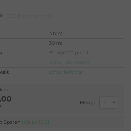
(206 Bewertungen)
41777
30 ml
s
€ 1.400,00 pro 1 l
versandkostenfrei
keit
sofort lieferbar
lkauf
,00
Menge
t
o Sparen
(bis zu 10%)