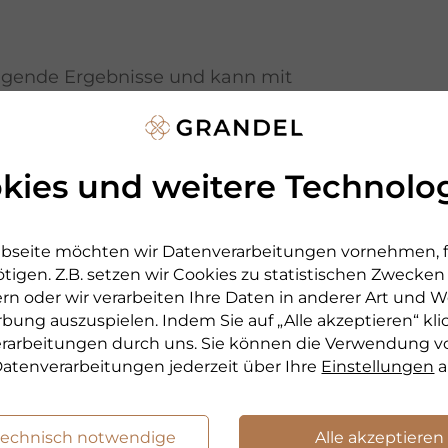
eugende Ergebnisse und kann mit
erden.
igran wurde über die Jahre hinweg bereits
e ausgezeichnet und prämiert.
kies und weitere Technolo
Produkts in unserem Beitrag zu
Epigran
bseite möchten wir Datenverarbeitungen vornehmen, fü
tigen. Z.B. setzen wir Cookies zu statistischen Zwecke
rn oder wir verarbeiten Ihre Daten in anderer Art und We
rbung auszuspielen. Indem Sie auf „Alle akzeptieren“ kli
r Serie
verarbeitungen durch uns. Sie können die Verwendung v
atenverarbeitungen jederzeit über Ihre
Einstellungen
a
technisch notwendige
Alle akzeptieren