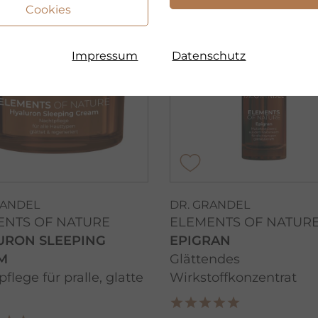
Cookies
Impressum
Datenschutz
RANDEL
DR. GRANDEL
ENTS OF NATURE
ELEMENTS OF NATUR
URON SLEEPING
EPIGRAN
M
Glättendes
flege für pralle, glatte
Wirkstoffkonzentrat