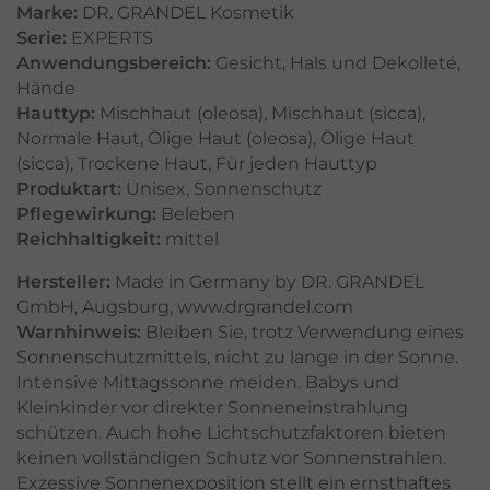
Marke:
DR. GRANDEL Kosmetik
Serie:
EXPERTS
Anwendungsbereich:
Gesicht
,
Hals und Dekolleté
,
Hände
Hauttyp:
Mischhaut (oleosa)
,
Mischhaut (sicca)
,
Normale Haut
,
Ölige Haut (oleosa)
,
Ölige Haut
(sicca)
,
Trockene Haut
,
Für jeden Hauttyp
Produktart:
Unisex
,
Sonnenschutz
Pflegewirkung:
Beleben
Reichhaltigkeit:
mittel
Hersteller:
Made in Germany by DR. GRANDEL
GmbH, Augsburg, www.drgrandel.com
Warnhinweis:
Bleiben Sie, trotz Verwendung eines
Sonnenschutzmittels, nicht zu lange in der Sonne.
Intensive Mittagssonne meiden. Babys und
Kleinkinder vor direkter Sonneneinstrahlung
schützen. Auch hohe Lichtschutzfaktoren bieten
keinen vollständigen Schutz vor Sonnenstrahlen.
Exzessive Sonnenexposition stellt ein ernsthaftes