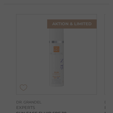
AKTION & LIMITED
DR. GRANDEL
DR.
EXPERTS
ELE