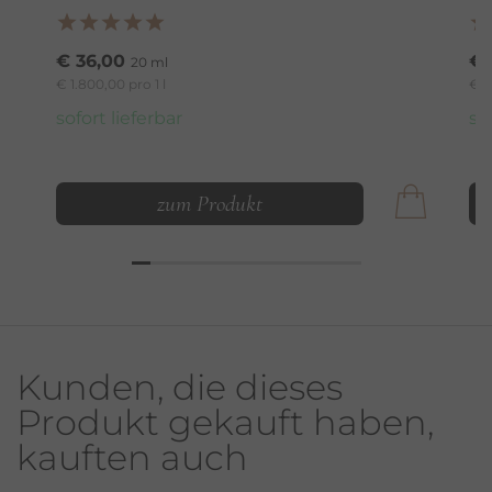
€ 36,00
€ 
20 ml
€ 1.800,00 pro 1 l
€ 6
sofort lieferbar
so
zum Produkt
Kunden, die dieses
Produkt gekauft haben,
kauften auch