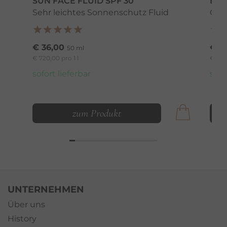
SUN FACE FLUID SPF 30
EPI
Sehr leichtes Sonnenschutz Fluid
Glät
€ 36,00
€ 4
50 ml
€ 720,00 pro 1 l
€ 1.40
sofort lieferbar
sofo
zum Produkt
UNTERNEHMEN
Über uns
History