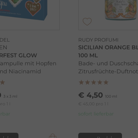
NDEL
RUDY PROFUMI
EN
SICILIAN ORANGE 
RFEST GLOW
100 ML
fampulle mit Hopfen
Bade- und Duschsch
und Niacinamid
Zitrusfrüchte-Duftno
0
€ 4,50
3 x 3 ml
100 ml
ro 1 l
€ 45,00 pro 1 l
erbar
sofort lieferbar