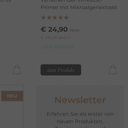
o für
Verfeinernder Wirkstoff-
Primer mit Mikroalgenextrakt
€ 24,90
75 ml
€ 332,00 pro 1 l
sofort lieferbar
zum Produkt
NEU
Newsletter
Erfahren Sie als erster von
neuen Produkten,