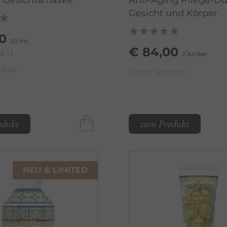
n Gesichtsmaske
Anti-Aging Pflege-Du
Gesicht und Körper
0
50 ml
€ 84,00
 1 l
2 Artikel
erbar
sofort lieferbar
odukt
zum Produkt
NEU & LIMITED