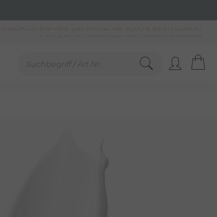
SCHNELLE LIEFERUNG (BEI VERFÜGBARKEIT)
KAUF AUF RECHNUNG**, LASTSCHRIFT & PAYPAL
SANDKOSTENFREIE LIEFERUNG AB 30,00 € BESTELLWERT