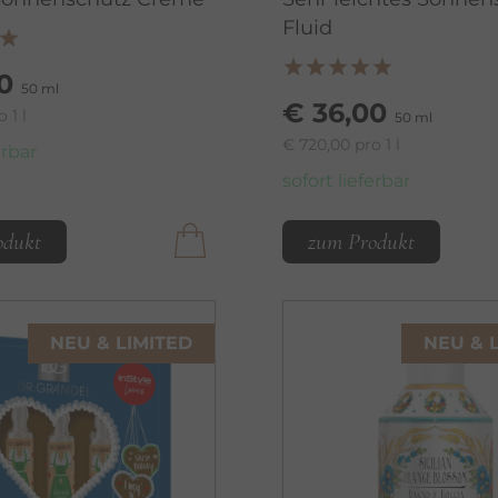
Fluid
0
50 ml
€ 36,00
 1 l
50 ml
€ 720,00 pro 1 l
erbar
sofort lieferbar
odukt
zum Produkt
NEU & LIMITED
NEU & 