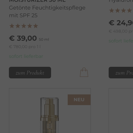
MOISTURIZER 50 ML
Hyaluro
Getönte Feuchtigkeitspflege
mit SPF 25
€ 24,9
€ 498,00 pro
€ 39,00
50 ml
sofort lief
€ 780,00 pro 1 l
sofort lieferbar
zum Produkt
zum Pr
NEU