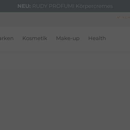
NEU:
RUDY PROFUMI Körpercremes
VER
arken
Kosmetik
Make-up
Health