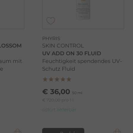
PHYRIS
BLOSSOM
SKIN CONTROL
UV ADD ON 30 FLUID
aum mit
Feuchtigkeit spendendes UV-
te
Schutz Fluid
€ 36,00
50 ml
€ 720,00 pro 1 l
sofort lieferbar