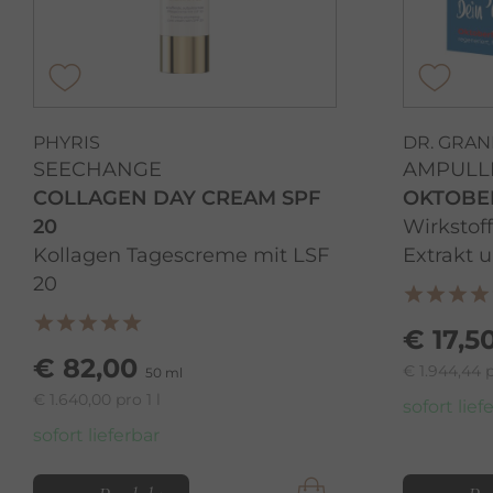
PHYRIS
DR. GRA
SEECHANGE
AMPULL
COLLAGEN DAY CREAM SPF
OKTOBE
20
Wirkstof
Kollagen Tagescreme mit LSF
Extrakt 
20
€ 17,5
€ 82,00
€ 1.944,44 p
50 ml
€ 1.640,00 pro 1 l
sofort lief
sofort lieferbar