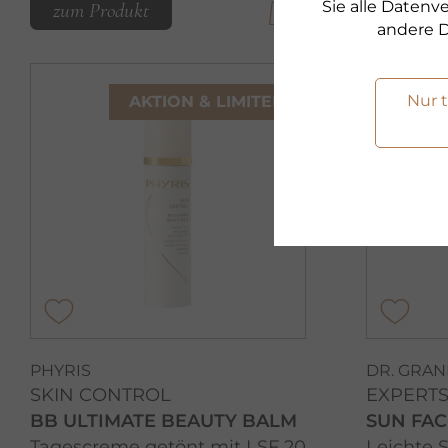
Sie alle Daten
zum Produkt
zum Pr
andere D
Nur 
AKTION & LIMITED
PHYRIS
DR. GRA
SKIN CONTROL
EXPERT
BB ULTIMATE BEAUTY BALM
SUN FAC
Tagescreme getönt mit LSF 20
Leichte 