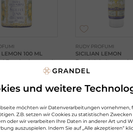
OFUMI
RUDY PROFUMI
N LEMON 100 ML
SICILIAN LEMON
nd Duschschaum mit
Feuchtigkeitsspenden
uftnote
duftende und nicht f
Handcreme
kies und weitere Technolo
100 ml
€ 7,90
1 l
100 ml
bseite möchten wir Datenverarbeitungen vornehmen, fü
€ 79,00 pro 1 l
erbar
tigen. Z.B. setzen wir Cookies zu statistischen Zwecke
sofort lieferbar
rn oder wir verarbeiten Ihre Daten in anderer Art und We
rbung auszuspielen. Indem Sie auf „Alle akzeptieren“ kli