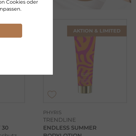
on Cookies oder
npassen.
LIMITED
AKTION & LIMITED
PHYRIS
TRENDLINE
 30
ENDLESS SUMMER
schutz
BODYLOTION