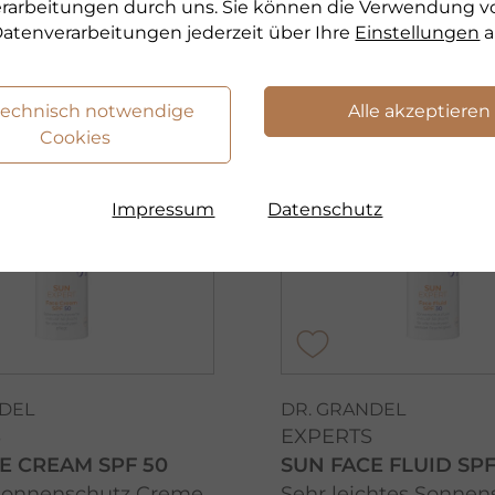
verarbeitungen durch uns. Sie können die Verwendung v
odukt
zum Produkt
atenverarbeitungen jederzeit über Ihre
Einstellungen
a
technisch notwendige
Alle akzeptieren
AKTION & LIMITED
AKTION & 
Cookies
Impressum
Datenschutz
NDEL
DR. GRANDEL
S
EXPERTS
E CREAM SPF 50
SUN FACE FLUID SPF
Sonnenschutz Creme
Sehr leichtes Sonnen