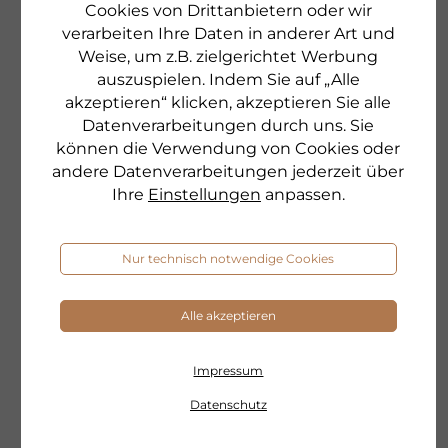
Cookies von Drittanbietern oder wir
verarbeiten Ihre Daten in anderer Art und
Weise, um z.B. zielgerichtet Werbung
auszuspielen. Indem Sie auf „Alle
akzeptieren“ klicken, akzeptieren Sie alle
DR. GRANDEL
DR
Datenverarbeitungen durch uns. Sie
MOLAT
M
können die Verwendung von Cookies oder
Das Energie-Depot*
Da
andere Datenverarbeitungen jederzeit über
Ihre
Einstellungen
anpassen.
€ 17,90
€ 
250 g
Nur technisch notwendige Cookies
€ 71,60 pro 1 kg
€ 5
sofort lieferbar
so
Alle akzeptieren
zum Produkt
Impressum
Datenschutz