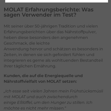
MOLAT Erfahrungsberichte: Was
sagen Verwender im Test?
Mit seiner über 50-jährigen Tradition und vielen
Erfahrungsberichten über das Nährstoffpulver,
heben diese besonders den angenehmen
Geschmack, die leichte
Anwendung hervor und schätzen es besonders in
Zeiten, in denen sie sich gefordert fühlen und
integrieren es gerne als wohltuenden Bestandteil
ihrer täglichen Ernährung.
Kunden, die auf die Energiequelle und
Nährstoffvielfalt von MOLAT setzen:
„Ich esse seit vielen Jahren mein Frühstücksmüsli
mit MOLAT und auch zwischendurch
einige Eßlöffel, um den Hunger zu stillen. Ich
möchte es nicht mehr missen.“