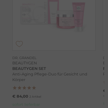
DR. GRANDEL
DR
BEAUTYGEN
B
BEAUTYGEN SET
RE
Anti-Aging Pflege-Duo für Gesicht und
Re
Körper
€ 
€ 84,00
€ 1
2 Artikel
so
sofort lieferbar