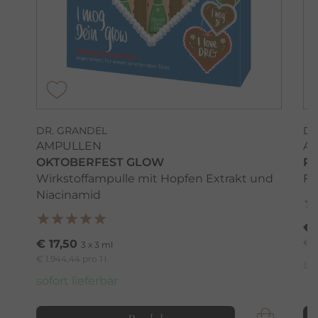
DR. GRANDEL
DR
AMPULLEN
A
OKTOBERFEST GLOW
R
Wirkstoffampulle mit Hopfen Extrakt und
Fä
Niacinamid
€ 
€ 17,50
€ 1
3 x 3 ml
€ 1.944,44 pro 1 l
so
sofort lieferbar