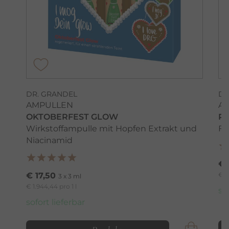
DR. GRANDEL
DR
AMPULLEN
A
OKTOBERFEST GLOW
R
Wirkstoffampulle mit Hopfen Extrakt und
Fä
Niacinamid
€ 
€ 17,50
€ 1
3 x 3 ml
€ 1.944,44 pro 1 l
so
sofort lieferbar