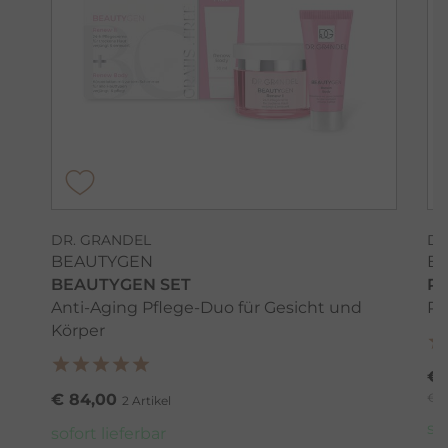
DR. GRANDEL
DR
BEAUTYGEN
B
BEAUTYGEN SET
RE
Anti-Aging Pflege-Duo für Gesicht und
Re
Körper
€ 
€ 84,00
€ 1
2 Artikel
so
sofort lieferbar