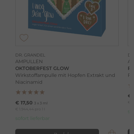
DR. GRANDEL
DR
AMPULLEN
A
OKTOBERFEST GLOW
R
Wirkstoffampulle mit Hopfen Extrakt und
Fä
Niacinamid
€ 
€ 17,50
€ 1
3 x 3 ml
€ 1.944,44 pro 1 l
so
sofort lieferbar