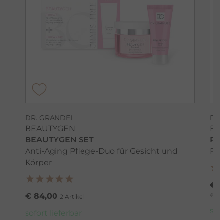
DR. GRANDEL
DR
BEAUTYGEN
B
BEAUTYGEN SET
RE
Anti-Aging Pflege-Duo für Gesicht und
Re
Körper
€ 
€ 84,00
€ 1
2 Artikel
so
sofort lieferbar