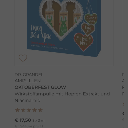
DR. GRANDEL
DR
AMPULLEN
A
OKTOBERFEST GLOW
R
Wirkstoffampulle mit Hopfen Extrakt und
Fä
Niacinamid
€ 
€ 17,50
€ 1
3 x 3 ml
€ 1.944,44 pro 1 l