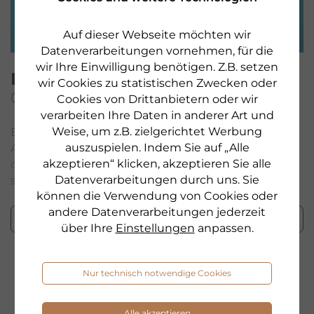
Auf dieser Webseite möchten wir
Datenverarbeitungen vornehmen, für die
wir Ihre Einwilligung benötigen. Z.B. setzen
PHYRIS HYALURON WOCHEN
wir Cookies zu statistischen Zwecken oder
GESCHENK SICHERN
Cookies von Drittanbietern oder wir
verarbeiten Ihre Daten in anderer Art und
Weise, um z.B. zielgerichtet Werbung
Beim Kauf eines gekennzeichneten Hyaluron
auszuspielen. Indem Sie auf „Alle
Aktionsproduktes erhalten Sie bis zum 01.09.2026
akzeptieren“ klicken, akzeptieren Sie alle
das PHYRIS AQUActive SOMI Gel 20 ml gratis. Nur
Datenverarbeitungen durch uns. Sie
solange Vorrat reicht!
können die Verwendung von Cookies oder
andere Datenverarbeitungen jederzeit
Hyaluron Wochen
über Ihre
Einstellungen
anpassen.
Nur technisch notwendige Cookies
Alle akzeptieren