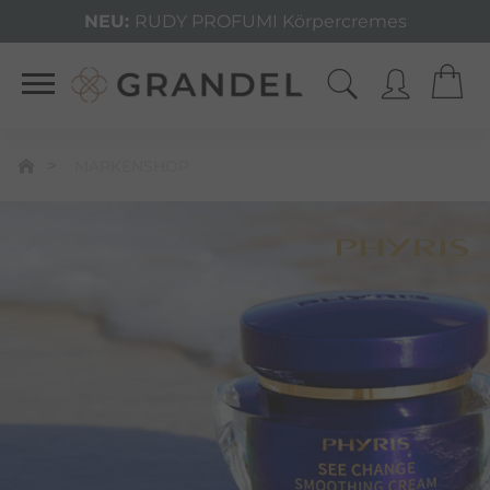
NEU:
RUDY PROFUMI Körpercremes
MARKENSHOP