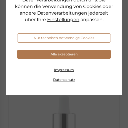
TIMELESS
können die Verwendung von Cookies oder
NIACINAMID SERUM
andere Datenverarbeitungen jederzeit
24-h-Wirkstoffserum mit 10% Niacinamid für alle
über Ihre
Einstellungen
anpassen.
Hauttypen
Nur technisch notwendige Cookies
€ 79,00
30 ml
€ 2.633,33 pro 1 l
Alle akzeptieren
sofort lieferbar
Impressum
zum Produkt
Datenschutz