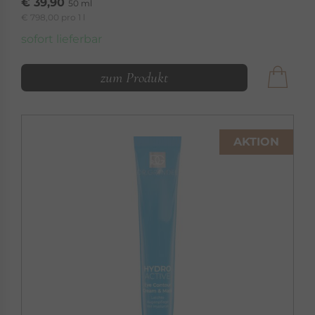
€ 39,90
50 ml
€ 798,00 pro 1 l
sofort lieferbar
zum Produkt
AKTION