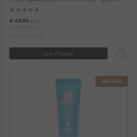
€ 43,00
30 ml
€ 1.433,33 pro 1 l
sofort lieferbar
zum Produkt
AKTION