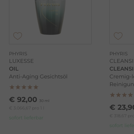
PHYRIS
PHYRIS
LUXESSE
CLEANS
OIL
CLEANS
Anti-Aging Gesichtsöl
Cremig-l
Reinigu
€ 92,00
30 ml
€ 23,9
€ 3.066,67 pro 1 l
€ 318,67 pro
sofort lieferbar
sofort lief