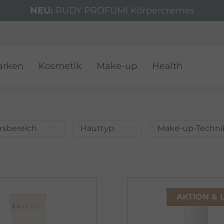
NEU:
RUDY PROFUMI Körpercremes
VER
arken
Kosmetik
Make-up
Health
rsbereich
Hauttyp
Make-up-Techni
AKTION & 