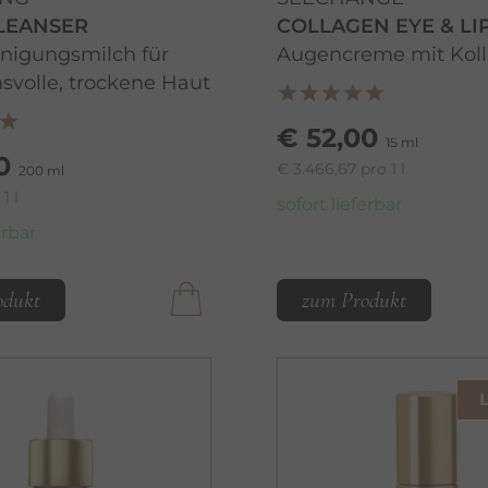
LEANSER
COLLAGEN EYE & LI
inigungsmilch für
Augencreme mit Kol
svolle, trockene Haut
€ 52,00
15 ml
0
€ 3.466,67 pro 1 l
200 ml
1 l
sofort lieferbar
erbar
odukt
zum Produkt