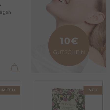
P
lagen
LIMITED
NEU