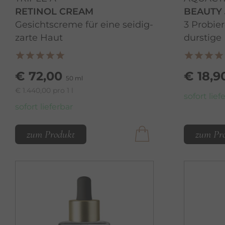
RETINOL CREAM
BEAUTY 
Gesichtscreme für eine seidig-
3 Probie
zarte Haut
durstige
€ 72,00
€ 18,9
50 ml
€ 1.440,00 pro 1 l
sofort lief
sofort lieferbar
zum Produkt
zum Pr