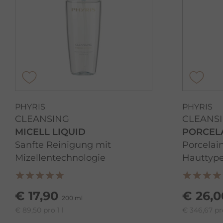
PHYRIS
PHYRIS
CLEANSING
CLEANS
MICELL LIQUID
PORCELA
Sanfte Reinigung mit
Porcelain
Mizellentechnologie
Hauttyp
€ 17,90
€ 26,0
200 ml
€ 89,50 pro 1 l
€ 346,67 pro