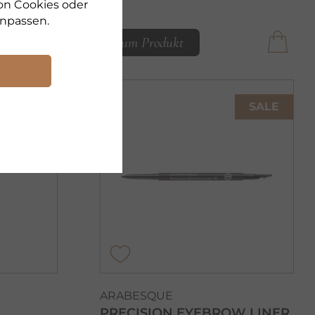
on Cookies oder
npassen.
zum Produkt
SALE
ARABESQUE
PRECISION EYEBROW LINER