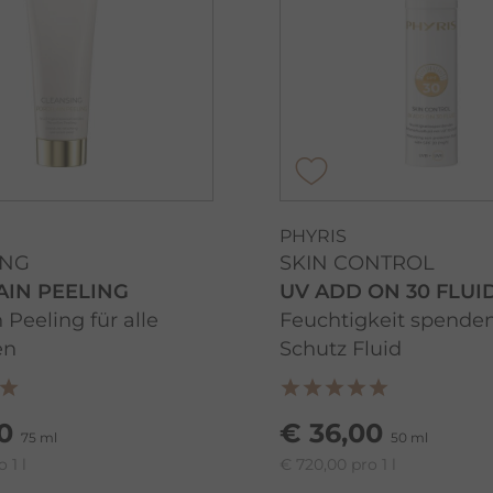
PHYRIS
ING
SKIN CONTROL
IN PEELING
UV ADD ON 30 FLUI
 Peeling für alle
Feuchtigkeit spende
en
Schutz Fluid
0
€ 36,00
75 ml
50 ml
 1 l
€ 720,00 pro 1 l