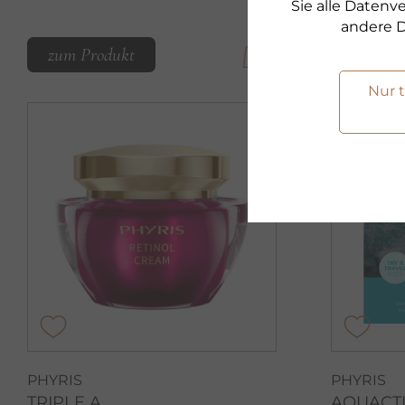
sofort lief
Sie alle Daten
andere D
zum Produkt
zum Pr
Nur 
PHYRIS
PHYRIS
TRIPLE A
AQUACT