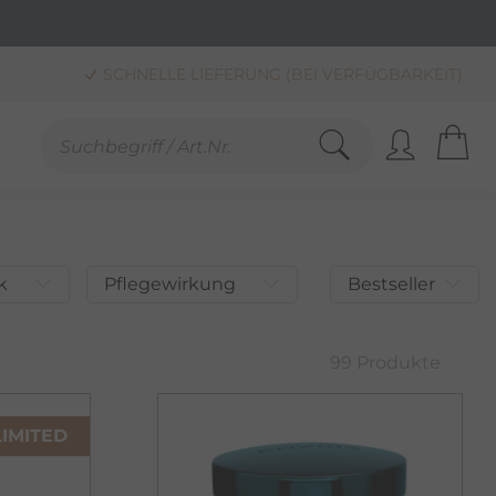
SCHNELLE LIEFERUNG (BEI VERFÜGBARKEIT)
KAUF AUF RECHNUNG**, LASTSCHRIFT & PAYPAL
SANDKOSTENFREIE LIEFERUNG AB 30,00 € BESTELLWERT
k
Pflegewirkung
Bestseller
99 Produkte
LIMITED