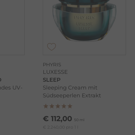
PHYRIS
LUXESSE
D
SLEEP
ndes UV-
Sleeping Cream mit
Südseeperlen Extrakt
€ 112,00
50 ml
€ 2.240,00 pro 1 l