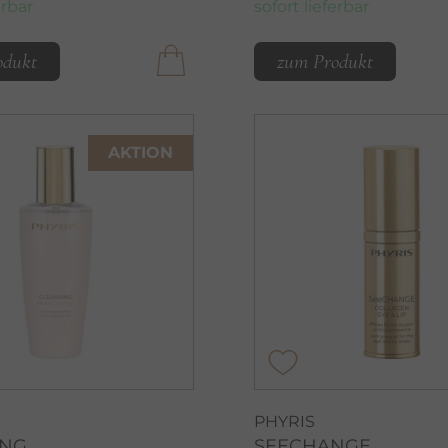
erbar
sofort lieferbar
odukt
zum Produkt
AKTION
PHYRIS
ING
SEECHANGE