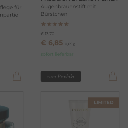
Augenbrauenstift mit
lege für
Bürstchen
npartie
€ 13,70
€ 6,85
0,09 g
sofort lieferbar
zum Produkt
LIMITED