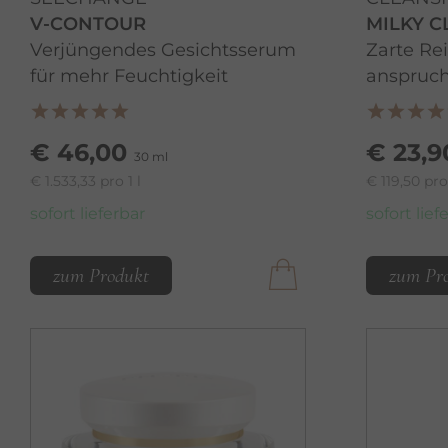
V-CONTOUR
MILKY C
Verjüngendes Gesichtsserum
Zarte Re
für mehr Feuchtigkeit
anspruch
€ 46,00
€ 23,9
30 ml
€ 1.533,33 pro 1 l
€ 119,50 pro 
sofort lieferbar
sofort lief
zum Produkt
zum Pr