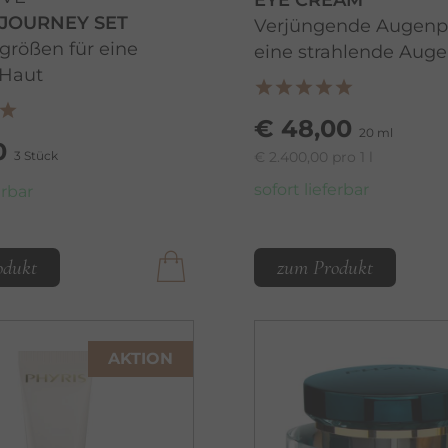
EYE CREAM
JOURNEY SET
Verjüngende Augenpf
rgrößen für eine
eine strahlende Auge
 Haut
€ 48,00
20 ml
0
3 Stück
€ 2.400,00 pro 1 l
sofort lieferbar
erbar
odukt
zum Produkt
AKTION