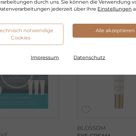
erbar
verarbeitungen durch uns. Sie können die Verwendung v
atenverarbeitungen jederzeit über Ihre
Einstellungen
a
odukt
zum Produkt
technisch notwendige
Alle akzeptieren
Cookies
LIMITED
Impressum
Datenschutz
BLOSSOM
IVE