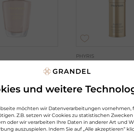
PHYRIS
LEASE
FOREST
 RELAX-LIFT
GLOW DROPS
es und
Schimmer-Fluid für e
kies und weitere Technolo
endes Anti-Aging
mit Glow
€ 29,90
bseite möchten wir Datenverarbeitungen vornehmen, fü
15 ml
tigen. Z.B. setzen wir Cookies zu statistischen Zwecke
0
€ 1.993,33 pro 1 l
30 ml
rn oder wir verarbeiten Ihre Daten in anderer Art und We
o 1 l
sofort lieferbar
rbung auszuspielen. Indem Sie auf „Alle akzeptieren“ kli