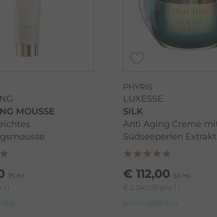
PHYRIS
ING
LUXESSE
ING MOUSSE
SILK
eichtes
Anti Aging Creme mi
ngsmousse
Südseeperlen Extrakt
0
€ 112,00
75 ml
50 ml
 1 l
€ 2.240,00 pro 1 l
erbar
sofort lieferbar