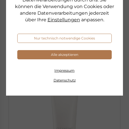
können die Verwendung von Cookies oder
€ 92,00
30 ml
andere Datenverarbeitungen jederzeit
€ 3.066,67 pro 1 l
über Ihre
Einstellungen
anpassen.
sofort lieferbar
zum Produkt
Nur technisch notwendige Cookies
Alle akzeptieren
AKTION
Impressum
Datenschutz