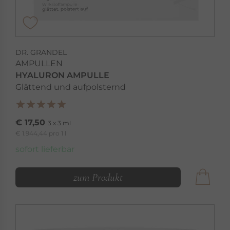
DR. GRANDEL
AMPULLEN
HYALURON AMPULLE
Glättend und aufpolsternd
€ 17,50
3 x 3 ml
€ 1.944,44 pro 1 l
sofort lieferbar
zum Produkt