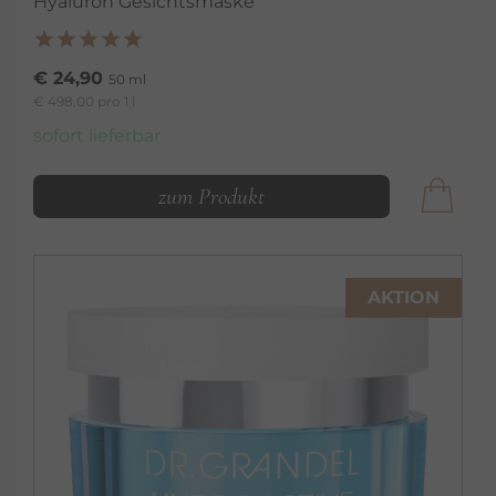
Hyaluron Gesichtsmaske
€ 24,90
50 ml
€ 498,00 pro 1 l
sofort lieferbar
zum Produkt
AKTION