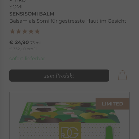
PHYRIS
SOMI
SENSISOMI BALM
Balsam als Somi für gestresste Haut im Gesicht
€ 24,90
75 ml
€ 332,00 pro 1 l
sofort lieferbar
zum Produkt
LIMITED