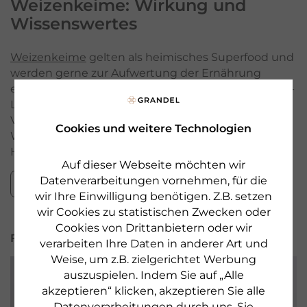
Weizenkeime
: Wirkung und
Wissenswertes
Weizenkeime
gelten als heimisches Superfood und
werden gerne zur Aufwertung der Ernährung
eingesetzt. Dr. Felix Grandel, Chemiker und Diplom-
Landwirt, entdeckte bereits gegen 1930 die
Vorzüge der Keime. Lesen Sie hier alles über die
Cookies und weitere Technologien
Wirkung von Weizenkeimen und weitere
Hintergrundinformationen.
Auf dieser Webseite möchten wir
Datenverarbeitungen vornehmen, für die
Zum Beitrag
wir Ihre Einwilligung benötigen. Z.B. setzen
wir Cookies zu statistischen Zwecken oder
Cookies von Drittanbietern oder wir
FEEL GOOD
verarbeiten Ihre Daten in anderer Art und
Weise, um z.B. zielgerichtet Werbung
auszuspielen. Indem Sie auf „Alle
akzeptieren“ klicken, akzeptieren Sie alle
Datenverarbeitungen durch uns. Sie