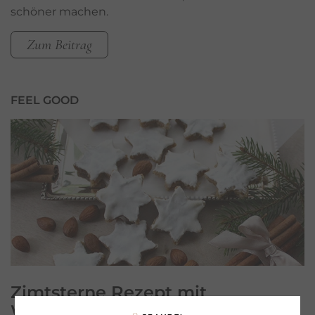
schöner machen.
Zum Beitrag
FEEL GOOD
Zimtsterne
Rezept mit
Weizenkeimen