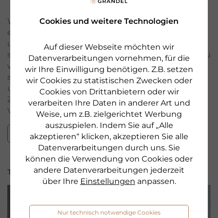
Weihnachtsgebäck gehört in der Adventszeit
Cookies und weitere Technologien
einfach dazu. Was gibt es Schöneres, als Freunde
und die Verwandtschaft mit ein paar
Auf dieser Webseite möchten wir
selbstgemachten Plätzchen am Adventssonntag zu
Datenverarbeitungen vornehmen, für die
verwöhnen und sich nebenbei die Leckereien auch
wir Ihre Einwilligung benötigen. Z.B. setzen
selbst schmecken zu lassen? Neben Vanillekipferln
wir Cookies zu statistischen Zwecken oder
und ausgestochenen Butterplätzchen zählen auch
Cookies von Drittanbietern oder wir
Zimtsterne zu den Klassikern in der
verarbeiten Ihre Daten in anderer Art und
Vorweihnachtszeit.
Weise, um z.B. zielgerichtet Werbung
auszuspielen. Indem Sie auf „Alle
Zum Rezept
akzeptieren“ klicken, akzeptieren Sie alle
Datenverarbeitungen durch uns. Sie
können die Verwendung von Cookies oder
andere Datenverarbeitungen jederzeit
TOP TIPP
über Ihre
Einstellungen
anpassen.
Nur technisch notwendige Cookies