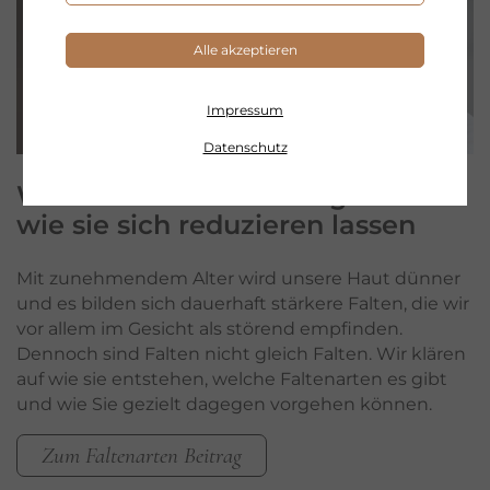
Alle akzeptieren
Impressum
Datenschutz
Welche
Faltenarten
es gibt und
wie sie sich reduzieren lassen
Mit zunehmendem Alter wird unsere Haut dünner
und es bilden sich dauerhaft stärkere Falten, die wir
vor allem im Gesicht als störend empfinden.
Dennoch sind Falten nicht gleich Falten. Wir klären
auf wie sie entstehen, welche Faltenarten es gibt
und wie Sie gezielt dagegen vorgehen können.
Zum Faltenarten Beitrag